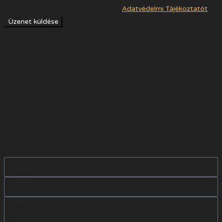
Az űrlap elküldésével elfogadom az
Adatvédelmi Tájékoztatót
Üzenet küldése
E-mail
petra.pozsgai@realfm.hu
Telefon
(+36) 70 904 6676
Cím
Mosonmagyaróvár Szent László tér 2.