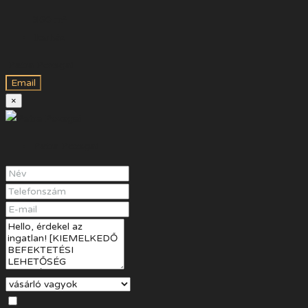
360
m²
Ikerház
Petra Pozsgai
Email
×
Petra Pozsgai