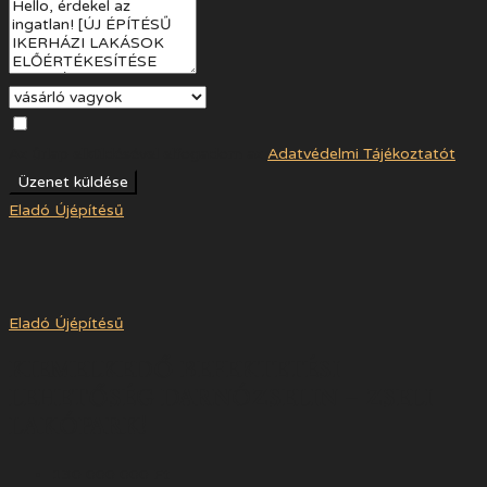
Az űrlap elküldésével elfogadom az
Adatvédelmi Tájékoztatót
Üzenet küldése
Eladó
Újépítésű
Eladó
Újépítésű
KIEMELKEDŐ BEFEKTETÉSI
LEHETŐSÉG DARNÓZSELIN – ZSELI
LAKÓPARK!
130 000 000 Ft