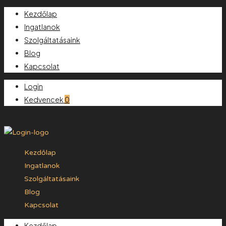
Kezdőlap
Ingatlanok
Szolgáltatásaink
Blog
Kapcsolat
Login
Kedvencek
0
Kezdőlap
Ingatlanok
Szolgáltatásaink
Blog
Kapcsolat
Kezdőlap