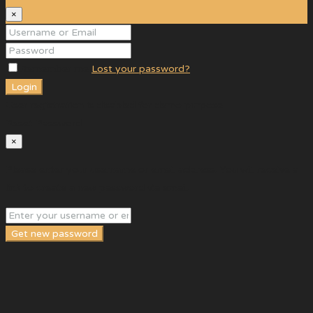
×
Remember me
Lost your password?
Login
User registration is disabled for demo purpose.
Reset Password
×
Please enter your username or email address. You will receive a
link to create a new password via email.
Get new password