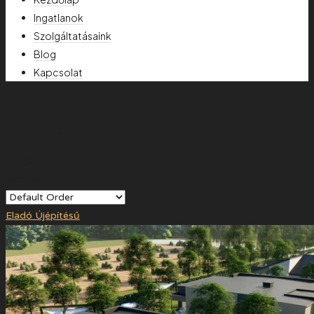
Ingatlanok
Szolgáltatásaink
Blog
Kapcsolat
Darnózseli
2 Ingatlanok
Sort by:
Eladó
Újépítésű