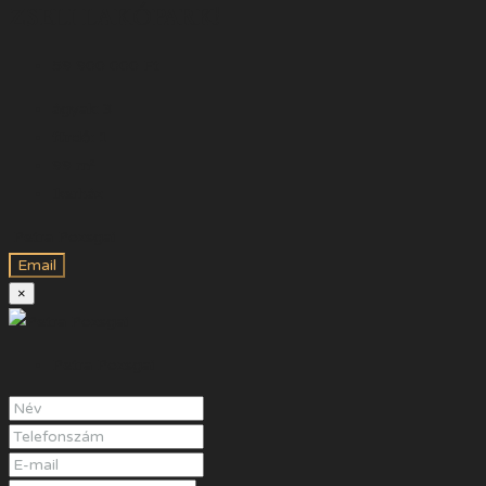
ZSELI LAKÓPARK!
59 900 000 Ft
ágyak:
3
fürdő:
1
99
m²
Ikerház
Petra Pozsgai
Email
×
Petra Pozsgai