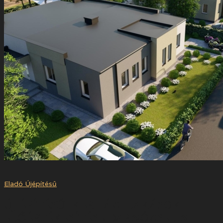
Eladó
Újépítésű
ÚJ ÉPÍTÉSŰ IKERHÁZI LAKÁSOK
ELŐÉRTÉKESÍTÉSE DARNÓZSELIN –