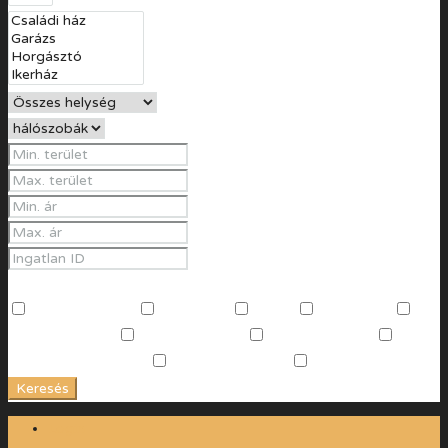
További jellemzők
Beltéri medence
Edzőszoba
Garázs
Kocsibeálló
Különálló garázs
Kültéri medence
Légkondicionáló
Műanyag nyílászárók
Riasztóval ellátott
Terasz
Keresés
Login